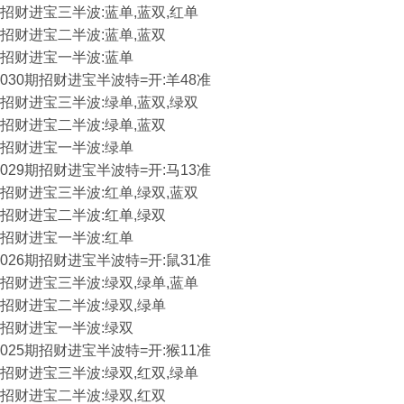
招财进宝三半波:蓝单,蓝双,红单
招财进宝二半波:蓝单,蓝双
招财进宝一半波:蓝单
030期招财进宝半波特=开:羊48准
招财进宝三半波:绿单,蓝双,绿双
招财进宝二半波:绿单,蓝双
招财进宝一半波:绿单
029期招财进宝半波特=开:马13准
招财进宝三半波:红单,绿双,蓝双
招财进宝二半波:红单,绿双
招财进宝一半波:红单
026期招财进宝半波特=开:鼠31准
招财进宝三半波:绿双,绿单,蓝单
招财进宝二半波:绿双,绿单
招财进宝一半波:绿双
025期招财进宝半波特=开:猴11准
招财进宝三半波:绿双,红双,绿单
招财进宝二半波:绿双,红双