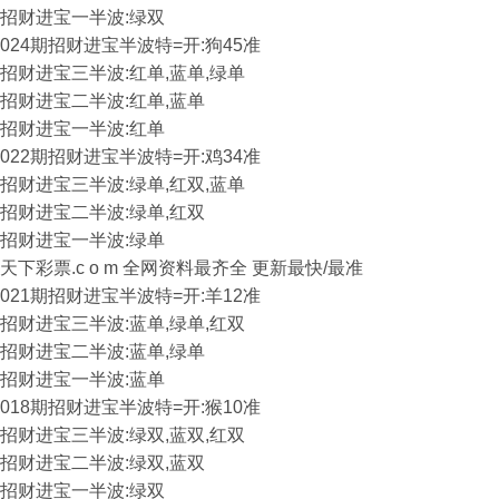
招财进宝一半波:绿双
024期招财进宝半波特=开:狗45准
招财进宝三半波:红单,蓝单,绿单
招财进宝二半波:红单,蓝单
招财进宝一半波:红单
022期招财进宝半波特=开:鸡34准
招财进宝三半波:绿单,红双,蓝单
招财进宝二半波:绿单,红双
招财进宝一半波:绿单
天下彩票.c o m 全网资料最齐全 更新最快/最准
021期招财进宝半波特=开:羊12准
招财进宝三半波:蓝单,绿单,红双
招财进宝二半波:蓝单,绿单
招财进宝一半波:蓝单
018期招财进宝半波特=开:猴10准
招财进宝三半波:绿双,蓝双,红双
招财进宝二半波:绿双,蓝双
招财进宝一半波:绿双