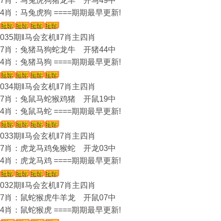
7肖：马兔虎狗猪龙羊 开马49中
4肖：马兔虎狗 ====期期最早更新!
035期‖马会玄机‖7肖主四肖
7肖：兔猪马狗蛇龙牛 开猪44中
4肖：兔猪马狗 ====期期最早更新!
034期‖马会玄机‖7肖主四肖
7肖：兔鼠马蛇猴鸡猪 开鼠19中
4肖：兔鼠马蛇 ====期期最早更新!
033期‖马会玄机‖7肖主四肖
7肖：虎龙马鸡兔猴蛇 开龙03中
4肖：虎龙马鸡 ====期期最早更新!
032期‖马会玄机‖7肖主四肖
7肖：鼠蛇猴虎牛羊龙 开鼠07中
4肖：鼠蛇猴虎 ====期期最早更新!