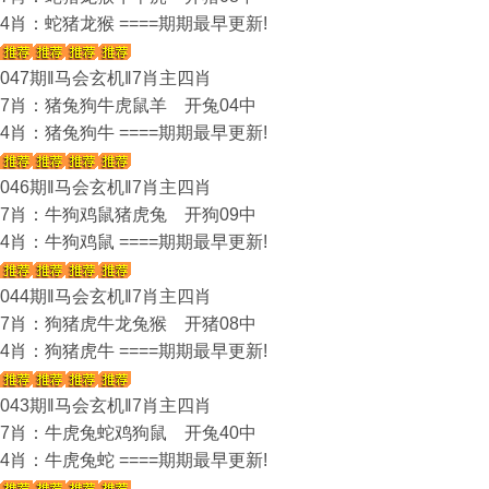
4肖：蛇猪龙猴 ====期期最早更新!
047期‖马会玄机‖7肖主四肖
7肖：猪兔狗牛虎鼠羊 开兔04中
4肖：猪兔狗牛 ====期期最早更新!
046期‖马会玄机‖7肖主四肖
7肖：牛狗鸡鼠猪虎兔 开狗09中
4肖：牛狗鸡鼠 ====期期最早更新!
044期‖马会玄机‖7肖主四肖
7肖：狗猪虎牛龙兔猴 开猪08中
4肖：狗猪虎牛 ====期期最早更新!
043期‖马会玄机‖7肖主四肖
7肖：牛虎兔蛇鸡狗鼠 开兔40中
4肖：牛虎兔蛇 ====期期最早更新!