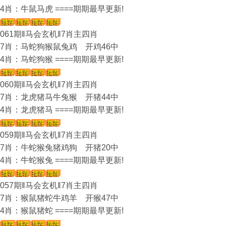
4肖：牛鼠马虎 ====期期最早更新!
061期‖马会玄机‖7肖主四肖
7肖：马蛇狗猴鼠兔鸡 开鸡46中
4肖：马蛇狗猴 ====期期最早更新!
060期‖马会玄机‖7肖主四肖
7肖：龙虎猪马牛兔猴 开猪44中
4肖：龙虎猪马 ====期期最早更新!
059期‖马会玄机‖7肖主四肖
7肖：牛蛇猴兔猪鸡狗 开猪20中
4肖：牛蛇猴兔 ====期期最早更新!
057期‖马会玄机‖7肖主四肖
7肖：猴鼠猪蛇牛鸡羊 开猴47中
4肖：猴鼠猪蛇 ====期期最早更新!