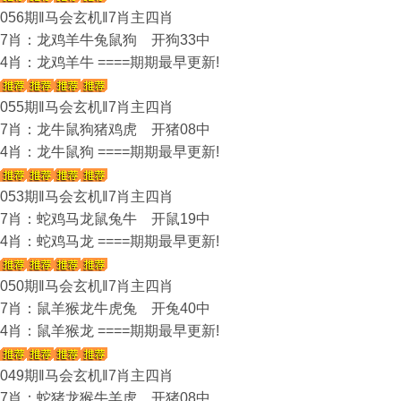
056期‖马会玄机‖7肖主四肖
7肖：龙鸡羊牛兔鼠狗 开狗33中
4肖：龙鸡羊牛 ====期期最早更新!
055期‖马会玄机‖7肖主四肖
7肖：龙牛鼠狗猪鸡虎 开猪08中
4肖：龙牛鼠狗 ====期期最早更新!
053期‖马会玄机‖7肖主四肖
7肖：蛇鸡马龙鼠兔牛 开鼠19中
4肖：蛇鸡马龙 ====期期最早更新!
050期‖马会玄机‖7肖主四肖
7肖：鼠羊猴龙牛虎兔 开兔40中
4肖：鼠羊猴龙 ====期期最早更新!
049期‖马会玄机‖7肖主四肖
7肖：蛇猪龙猴牛羊虎 开猪08中