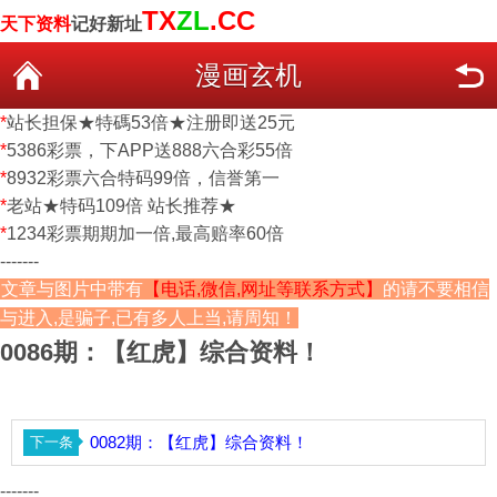
TX
ZL
.CC
天下资料
记好新址
漫画玄机
*
站长担保★特碼53倍★注册即送25元
*
5386彩票，下APP送888六合彩55倍
*
8932彩票六合特码99倍，信誉第一
*
老站★特码109倍 站长推荐★
*
1234彩票期期加一倍,最高赔率60倍
-------
文章与图片中带有
【电话,微信,网址等联系方式】
的请不要相信
与进入,是骗子,已有多人上当,请周知！
0086期：【红虎】综合资料！
0082期：【红虎】综合资料！
-------