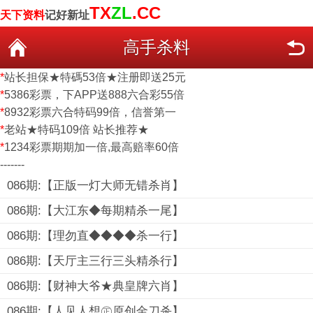
TX
ZL
.CC
天下资料
记好新址
高手杀料
*
站长担保★特碼53倍★注册即送25元
*
5386彩票，下APP送888六合彩55倍
*
8932彩票六合特码99倍，信誉第一
*
老站★特码109倍 站长推荐★
*
1234彩票期期加一倍,最高赔率60倍
-------
086期:【正版一灯大师无错杀肖】
086期:【大江东◆每期精杀一尾】
086期:【理勿直◆◆◆◆杀一行】
086期:【天厅主三行三头精杀行】
086期:【财神大爷★典皇牌六肖】
086期:【人见人想㊣原创金刀杀】