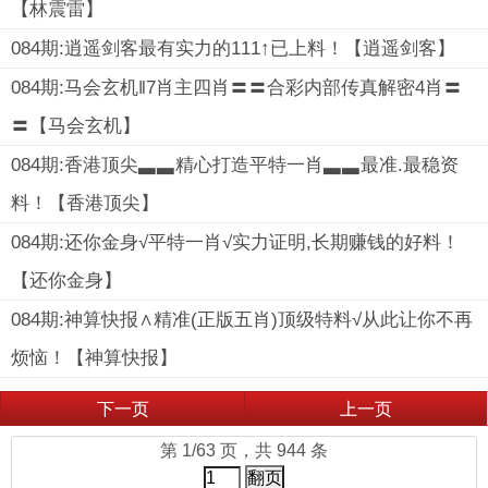
【林震雷】
084期:逍遥剑客最有实力的111↑已上料！【逍遥剑客】
084期:马会玄机‖7肖主四肖〓〓合彩内部传真解密4肖〓
〓【马会玄机】
084期:香港顶尖▃▃精心打造平特一肖▃▃最准.最稳资
料！【香港顶尖】
084期:还你金身√平特一肖√实力证明,长期赚钱的好料！
【还你金身】
084期:神算快报∧精准(正版五肖)顶级特料√从此让你不再
烦恼！【神算快报】
下一页
上一页
第 1/63 页，共 944 条