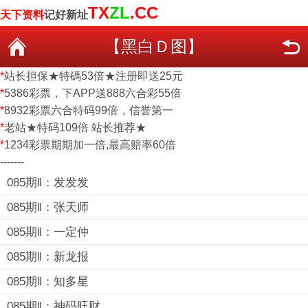
TX
ZL
.CC
天下资料
记好新址
【黑白Ｄ图】
*
站长担保★特碼53倍★注册即送25元
*
5386彩票，下APP送888六合彩55倍
*
8932彩票六合特码99倍，信誉第一
*
老站★特码109倍 站长推荐★
*
1234彩票期期加一倍,最高赔率60倍
-------
085期‖：发发发
085期‖：张天师
085期‖：一定仲
085期‖：新龙报
085期‖：知多星
085期‖：神码旺财