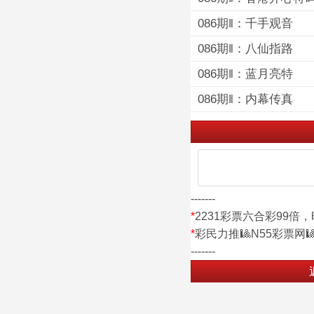
086期‖：千手观音
086期‖：八仙指路
086期‖：蓝月亮特
086期‖：内幕传真
-------
*
2231彩票六合彩99倍，
*
彩民力推🎱N55彩票网
-------