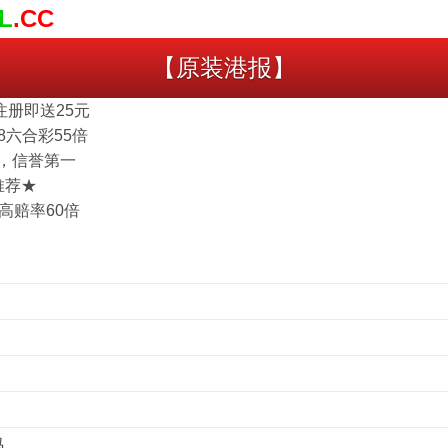
L
.CC
【原装港报】
注册即送25元
88六合彩55倍
倍，信誉第一
推荐★
最高赔率60倍
码