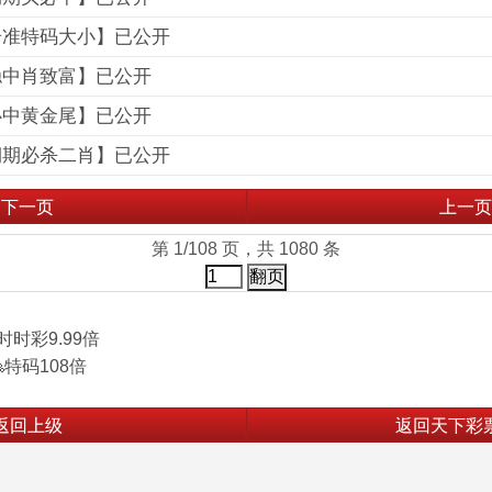
【奇准特码大小】已公开
【稳中肖致富】已公开
【必中黄金尾】已公开
【期期必杀二肖】已公开
下一页
上一页
第 1/108 页，共 1080 条
时时彩9.99倍
特码108倍
返回上级
返回天下彩