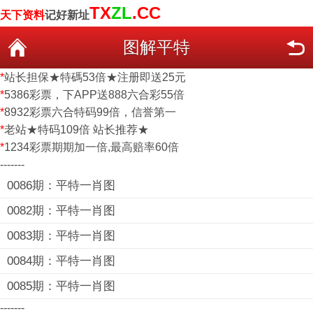
TX
ZL
.CC
天下资料
记好新址
图解平特
*
站长担保★特碼53倍★注册即送25元
*
5386彩票，下APP送888六合彩55倍
*
8932彩票六合特码99倍，信誉第一
*
老站★特码109倍 站长推荐★
*
1234彩票期期加一倍,最高赔率60倍
-------
0086期：平特一肖图
0082期：平特一肖图
0083期：平特一肖图
0084期：平特一肖图
0085期：平特一肖图
-------